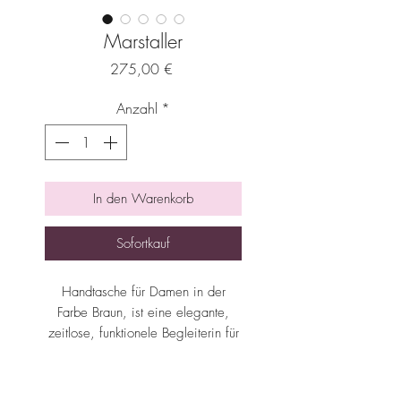
Marstaller
Preis
275,00 €
Anzahl
*
In den Warenkorb
Sofortkauf
Handtasche für Damen in der
Farbe Braun, ist eine elegante,
zeitlose, funktionele Begleiterin für
jeden Anlass. Taschen von
Marstaller sind stillvoll, funktional
und vielseitig.