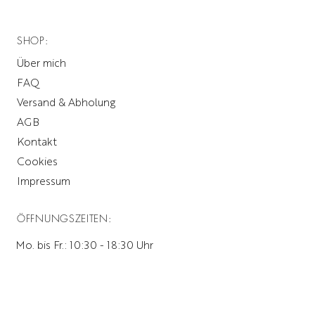
Silberfarbene Metallteile
Kleiner Überschlag mit
SHOP:
magnetischem Verschluss
Trennwand mit Reißverschluss
Über mich
2 Einsteckfächer mit
FAQ
Lederbesatz
Versand & Abholung
Reißverschluss-Innenfach
Abnehmbarer, verstellbarer
AGB
Schulterriemen aus Leder
Kontakt
2 fixierte Tragegriffe: ca. je
Cookies
17 cm hoch (ab Taschenrand)
Impressum
4 Stützfüße
Artikel Name: "Handtasche M"
ÖFFNUNGSZEITEN:
Material: Rindsleder
Maße: 35 cm x 24 cm x 15
Mo. bis Fr.: 10:30 - 18:30 Uhr
cm
Sa.: 10:30 - 16:00 Uhr
So.: geschlossen