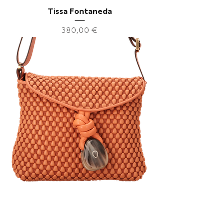
Tissa Fontaneda
Preis
380,00 €
Tissa Fontaneda
Preis
1.275,00 €